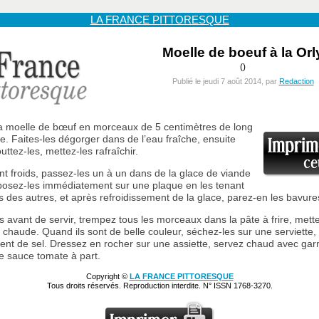
LA FRANCE PITTORESQUE
Moelle de boeuf à la Orl
()
Publié le jeudi 7 août 2014, par
Redaction
a moelle de bœuf en morceaux de 5 centimètres de long
ge. Faites-les dégorger dans de l’eau fraîche, ensuite
uttez-les, mettez-les rafraîchir.
nt froids, passez-les un à un dans de la glace de viande
posez-les immédiatement sur une plaque en les tenant
ns des autres, et après refroidissement de la glace, parez-en les bavure
s avant de servir, trempez tous les morceaux dans la pâte à frire, mett
rès chaude. Quand ils sont de belle couleur, séchez-les sur une serviett
ent de sel. Dressez en rocher sur une assiette, servez chaud avec gar
une sauce tomate à part.
Copyright ©
LA FRANCE PITTORESQUE
Tous droits réservés. Reproduction interdite. N° ISSN 1768-3270.