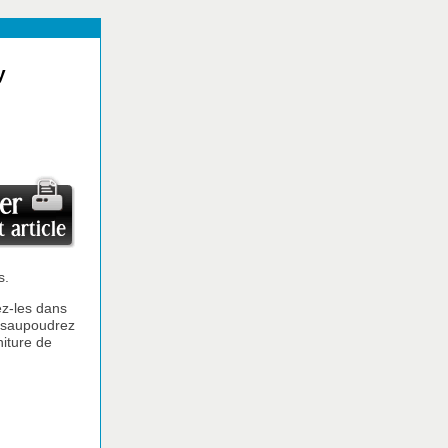
y
s.
ez-les dans
e, saupoudrez
niture de