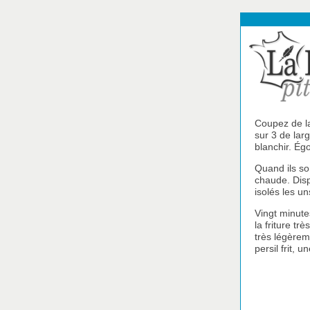
Coupez de l
sur 3 de lar
blanchir. Égo
Quand ils so
chaude. Dis
isolés les u
Vingt minute
la friture t
très légèrem
persil frit, 