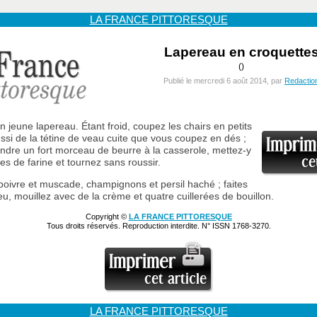
LA FRANCE PITTORESQUE
Lapereau en croquette
()
Publié le mercredi 6 août 2014, par
Redactio
un jeune lapereau. Étant froid, coupez les chairs en petits
ssi de la tétine de veau cuite que vous coupez en dés ;
fondre un fort morceau de beurre à la casserole, mettez-y
es de farine et tournez sans roussir.
 poivre et muscade, champignons et persil haché ; faites
eu, mouillez avec de la crème et quatre cuillerées de bouillon.
Copyright ©
LA FRANCE PITTORESQUE
Tous droits réservés. Reproduction interdite. N° ISSN 1768-3270.
LA FRANCE PITTORESQUE