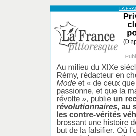
LA FR
Pri
cl
po
(D’a
Publ
Au milieu du XIXe sièc
Rémy, rédacteur en che
Mode
et « de ceux que 
passionne, et que la m
révolte », publie
un rec
révolutionnaires
, au 
les contre-vérités vé
brossant une histoire d
but de la falsifier. Où 