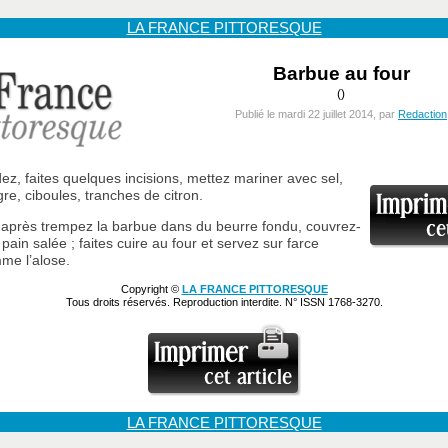
LA FRANCE PITTORESQUE
Barbue au four
()
Publié le mardi 22 juillet 2014, par
Redaction
dez, faites quelques incisions, mettez mariner avec sel,
gre, ciboules, tranches de citron.
 après trempez la barbue dans du beurre fondu, couvrez-
pain salée ; faites cuire au four et servez sur farce
mme l’alose.
Copyright ©
LA FRANCE PITTORESQUE
Tous droits réservés. Reproduction interdite. N° ISSN 1768-3270.
LA FRANCE PITTORESQUE