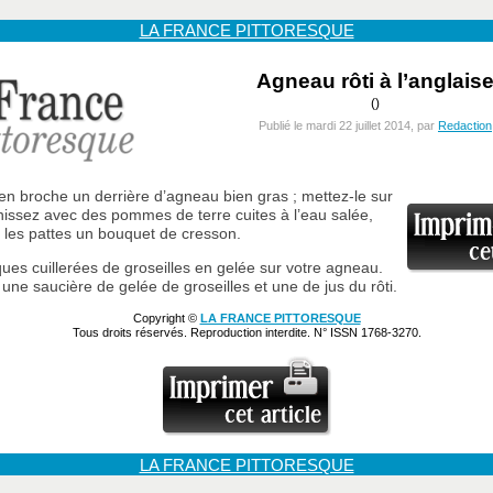
LA FRANCE PITTORESQUE
Agneau rôti à l’anglais
()
Publié le mardi 22 juillet 2014, par
Redaction
 en broche un derrière d’agneau bien gras ; mettez-le sur
rnissez avec des pommes de terre cuites à l’eau salée,
 les pattes un bouquet de cresson.
ues cuillerées de groseilles en gelée sur votre agneau.
une saucière de gelée de groseilles et une de jus du rôti.
Copyright ©
LA FRANCE PITTORESQUE
Tous droits réservés. Reproduction interdite. N° ISSN 1768-3270.
LA FRANCE PITTORESQUE