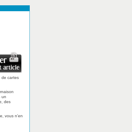
e de cartes
e maison
s un
e, des
le, vous n’en