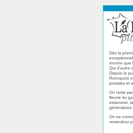
Dès la premi
exceptionnel
montre que l
Qui d’autre
Depuis la p
Roncquois et
postales et a
On reste pan
fleurie du g
estaminet, la
générations 
On ne s’ennu
reviendrez p