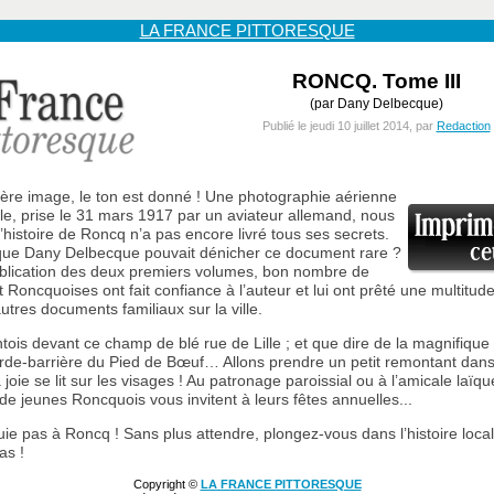
LA FRANCE PITTORESQUE
RONCQ. Tome III
(par Dany Delbecque)
Publié le jeudi 10 juillet 2014, par
Redaction
ère image, le ton est donné ! Une photographie aérienne
le, prise le 31 mars 1917 par un aviateur allemand, nous
’histoire de Roncq n’a pas encore livré tous ses secrets.
 que Dany Delbecque pouvait dénicher ce document rare ?
ublication des deux premiers volumes, bon nombre de
 Roncquoises ont fait confiance à l’auteur et lui ont prêté une multitud
utres documents familiaux sur la ville.
tois devant ce champ de blé rue de Lille ; et que dire de la magnifiqu
arde-barrière du Pied de Bœuf… Allons prendre un petit remontant dan
 joie se lit sur les visages ! Au patronage paroissial ou à l’amicale laïqu
de jeunes Roncquois vous invitent à leurs fêtes annuelles...
ie pas à Roncq ! Sans plus attendre, plongez-vous dans l’histoire loca
as !
Copyright ©
LA FRANCE PITTORESQUE