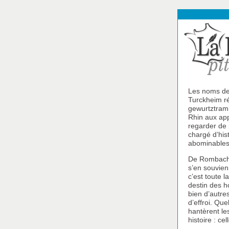
Les noms de
Turckheim r
gewurtztrami
Rhin aux app
regarder de p
chargé d’his
abominables
De Rombach-l
s’en souvien
c’est toute 
destin des h
bien d’autres
d’effroi. Que
hantèrent le
histoire : cel