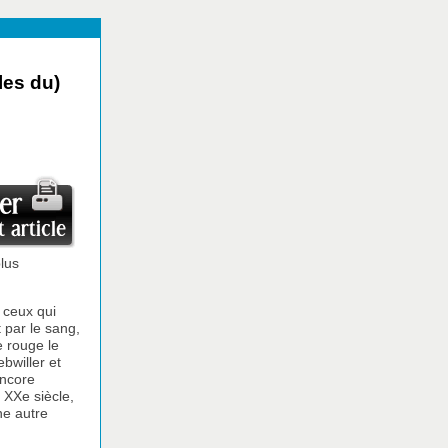
les du)
lus
 ceux qui
 par le sang,
e rouge le
bwiller et
encore
u XXe siècle,
ne autre