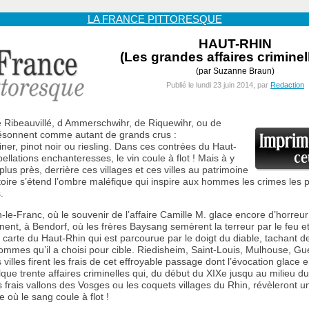
LA FRANCE PITTORESQUE
HAUT-RHIN
(Les grandes affaires criminel
(par Suzanne Braun)
Publié le lundi 23 juin 2014, par
Redaction
 Ribeauvillé, d Ammerschwihr, de Riquewihr, ou de
ésonnent comme autant de grands crus :
ner, pinot noir ou riesling. Dans ces contrées du Haut-
ellations enchanteresses, le vin coule à flot ! Mais à y
lus près, derrière ces villages et ces villes au patrimoine
toire s’étend l’ombre maléfique qui inspire aux hommes les crimes les p
.
e-Franc, où le souvenir de l’affaire Camille M. glace encore d’horreur
nent, à Bendorf, où les frères Baysang semèrent la terreur par le feu et
la carte du Haut-Rhin qui est parcourue par le doigt du diable, tachant d
ommes qu’il a choisi pour cible. Riedisheim, Saint-Louis, Mulhouse, Gue
 villes firent les frais de cet effroyable passage dont l’évocation glace 
lque trente affaires criminelles qui, du début du XIXe jusqu au milieu d
s frais vallons des Vosges ou les coquets villages du Rhin, révèleront u
le où le sang coule à flot !