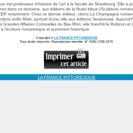
n est professeur d’histoire de l’art à la faculté de Strasbourg. Elle a p
res dans ce domaine, aux éditions de la Nuée bleue (Sculpture roman
ER notamment. Chez ce dernier éditeur, citons La Champagne roman
itons enfin Metz, portrait d’une ville aux éditions Serpenoise. Aujourd’h
s Grandes Affaires Criminelles du Bas-Rhin, elle franchit le Rubicon et 
s à l’écriture romanesque et purement historique.
Copyright ©
LA FRANCE PITTORESQUE
Tous droits réservés. Reproduction interdite. N° ISSN 1768-3270.
LA FRANCE PITTORESQUE