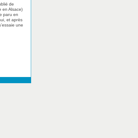
ublié de
e en Alsace)
e paru en
ui, et après
s’essaie une