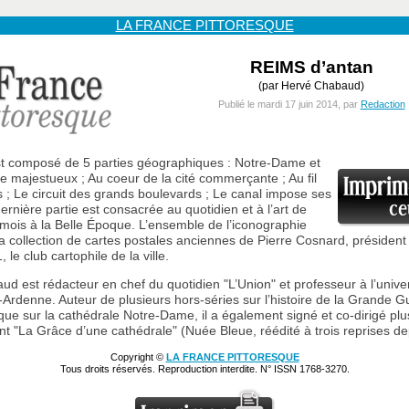
LA FRANCE PITTORESQUE
REIMS d’antan
(par Hervé Chabaud)
Publié le mardi 17 juin 2014, par
Redaction
st composé de 5 parties géographiques : Notre-Dame et
e majestueux ; Au coeur de la cité commerçante ; Au fil
s ; Le circuit des grands boulevards ; Le canal impose ses
ernière partie est consacrée au quotidien et à l’art de
mois à la Belle Époque. L’ensemble de l’iconographie
la collection de cartes postales anciennes de Pierre Cosnard, président
 le club cartophile de la ville.
d est rédacteur en chef du quotidien "L’Union" et professeur à l’unive
denne. Auteur de plusieurs hors-séries sur l’histoire de la Grande G
 que sur la cathédrale Notre-Dame, il a également signé et co-dirigé plu
t "La Grâce d’une cathédrale" (Nuée Bleue, réédité à trois reprises de
Copyright ©
LA FRANCE PITTORESQUE
Tous droits réservés. Reproduction interdite. N° ISSN 1768-3270.