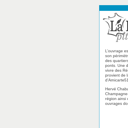
L’ouvrage e
son périmètr
des quartier
ponts. Une d
vivre des Ré
provient de 
d’Amicarte51,
Hervé Chabau
Champagne-Ar
région ainsi
ouvrages don