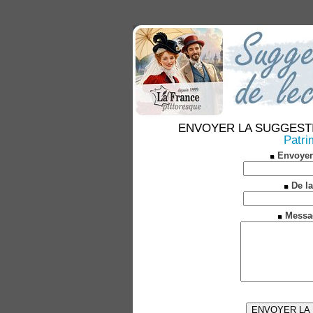
ENVOYER LA SUGGESTION 
Patri
Envoyer
De la
Messa