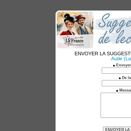
ENVOYER LA SUGGESTION 
Aude (La
Envoyer
De la
Messa