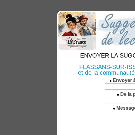
ENVOYER LA SUGGE
FLASSANS-SUR-ISSOL
et de la communauté 
Envoyer 
De la 
Messag