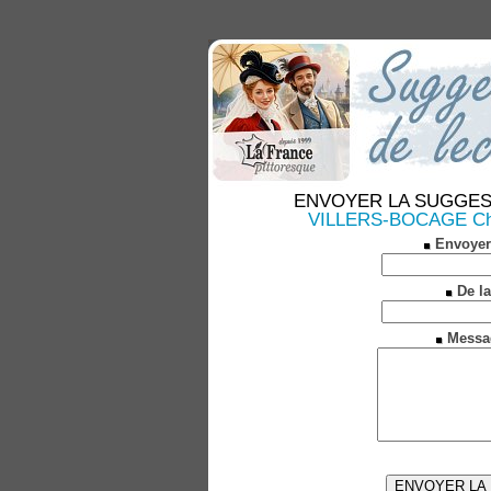
ENVOYER LA SUGGESTION
VILLERS-BOCAGE Chron
Envoyer
De la
Messa