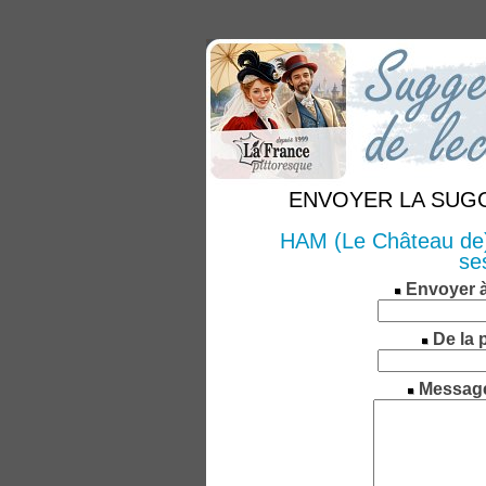
ENVOYER LA SUGGE
HAM (Le Château de) 
se
Envoyer 
De la 
Messag