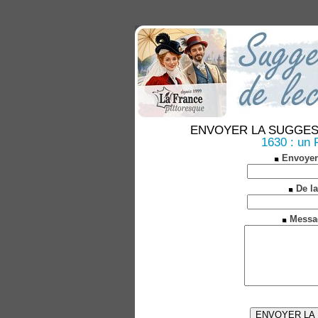
ENVOYER LA SUGGESTION
1630 : un F
Envoyer
De la
Messa