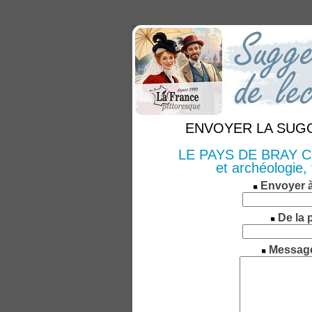
ENVOYER LA SUGGE
LE PAYS DE BRAY Com
et archéologie, 
Envoyer 
De la 
Messag