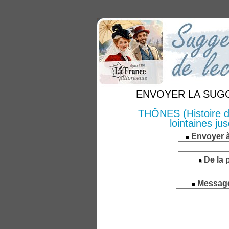
ENVOYER LA SUGGE
THÔNES (Histoire de
lointaines ju
Envoyer 
De la 
Messag