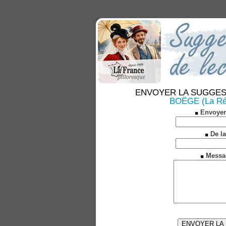
ENVOYER LA SUGGESTION
BOËGE (La Révo
Envoyer
De la
Messa