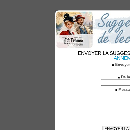
ENVOYER LA SUGGESTION
ANNEMA
Envoyer
De la
Messa