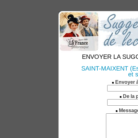
ENVOYER LA SUGGE
SAINT-MAIXENT (Essa
et 
Envoyer 
De la 
Messag