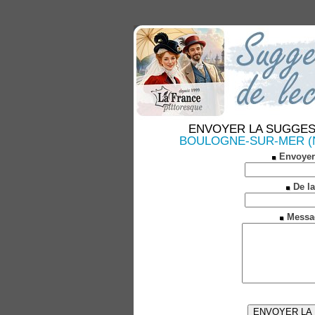
ENVOYER LA SUGGESTION
BOULOGNE-SUR-MER (Nou
Envoyer
De la
Messa