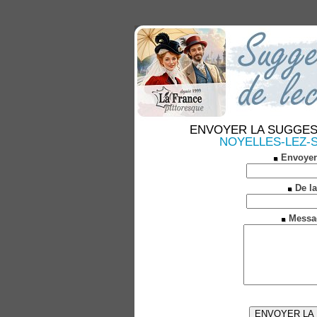
ENVOYER LA SUGGESTION
NOYELLES-LEZ-SEC
Envoyer
De la
Messa