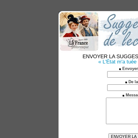
ENVOYER LA SUGGESTION
« L'État m'a tuée
Envoyer
De la
Messa