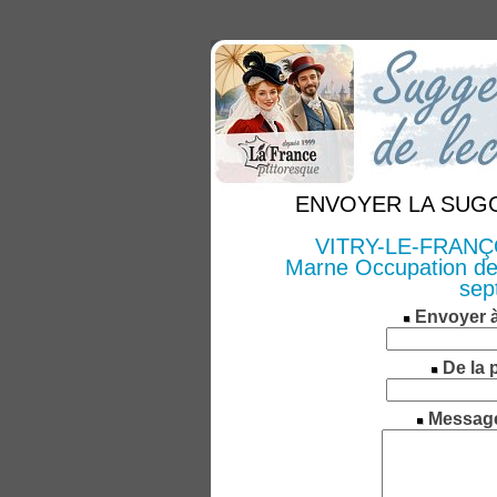
ENVOYER LA SUGGE
VITRY-LE-FRANÇOIS
Marne Occupation de l
sep
Envoyer 
De la 
Messag