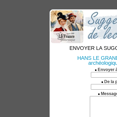
ENVOYER LA SUGGE
HANS LE GRAND 
archéologiqu
Envoyer 
De la 
Messag