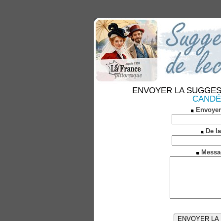
ENVOYER LA SUGGESTION
CANDÉ 
Envoyer
De la
Messa