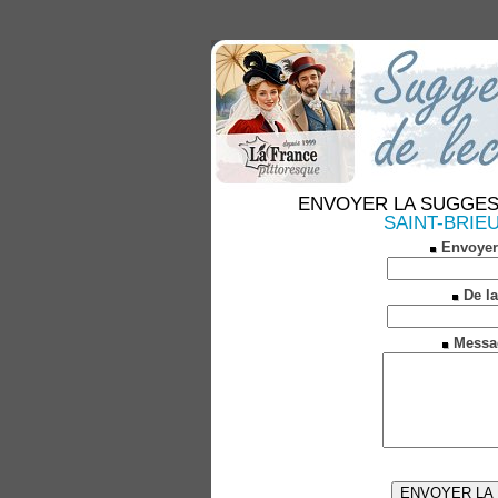
ENVOYER LA SUGGESTION
SAINT-BRIEUC 
Envoyer
De la
Messa