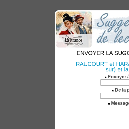
ENVOYER LA SUGGE
RAUCOURT et HARAU
sur) et l
Envoyer 
De la 
Messag