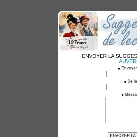
ENVOYER LA SUGGESTION
AUVERG
Envoyer
De la
Messa