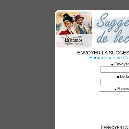
ENVOYER LA SUGGESTION
Eaux-de-vie de C
Envoyer
De la
Messa