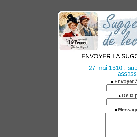
ENVOYER LA SUGGE
27 mai 1610 : sup
assassi
Envoyer 
De la 
Messag