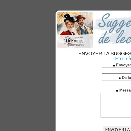
ENVOYER LA SUGGESTION
Etre ré
Envoyer
De la
Messa