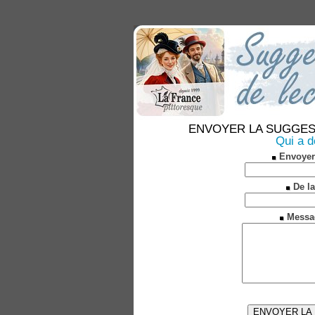
ENVOYER LA SUGGESTION
Qui a d
Envoyer
De la
Messa