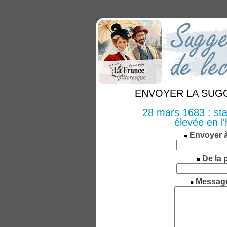
ENVOYER LA SUGGE
28 mars 1683 : sta
élevée en l
Envoyer 
De la 
Messag