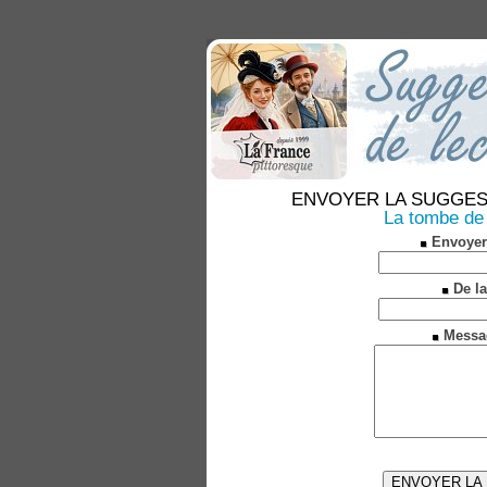
ENVOYER LA SUGGESTION
La tombe de 
Envoyer
De la
Messa