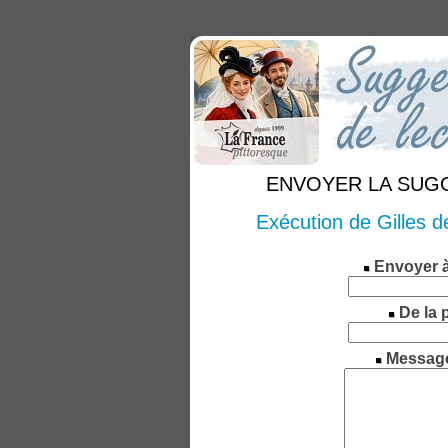
ENVOYER LA SUGGE
Exécution de Gilles de
Envoyer 
De la 
Messag