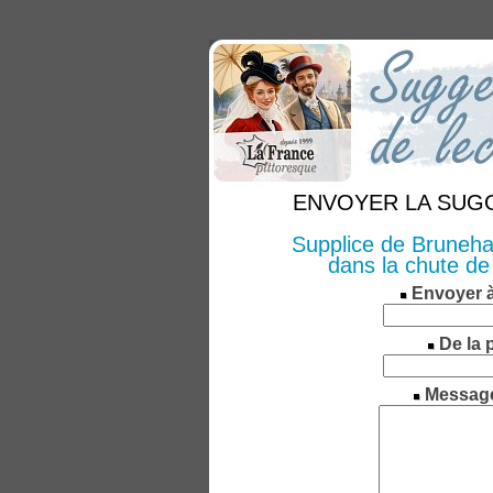
ENVOYER LA SUGGE
Supplice de Bruneha
dans la chute de
Envoyer 
De la 
Messag