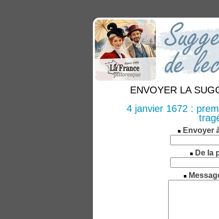
ENVOYER LA SUGGE
4 janvier 1672 : prem
trag
Envoyer 
De la 
Messag