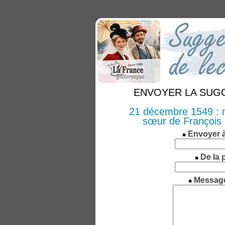
ENVOYER LA SUGGE
21 décembre 1549 : m
sœur de François 
Envoyer 
De la 
Messag