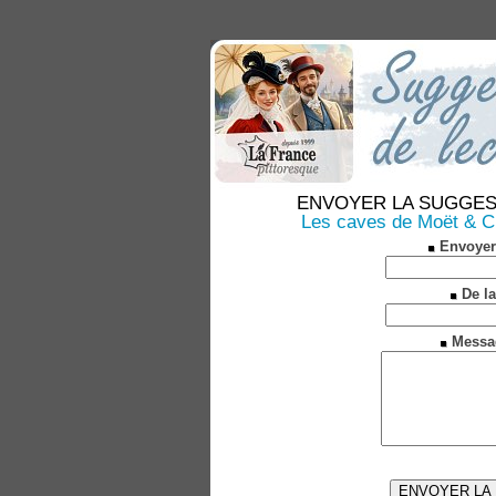
ENVOYER LA SUGGESTION
Les caves de Moët & Ch
Envoyer
De la
Messa