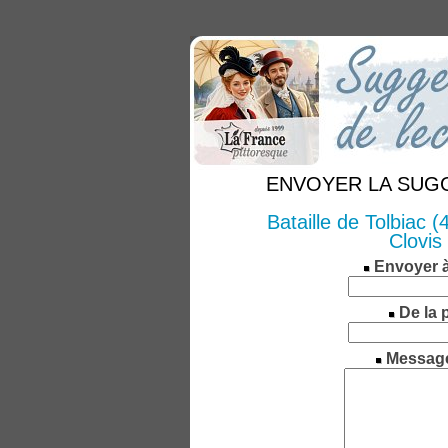
ENVOYER LA SUGGE
Bataille de Tolbiac (
Clovis
Envoyer 
De la 
Messag