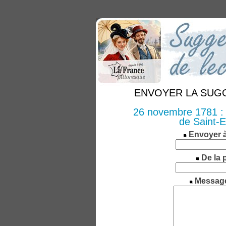
ENVOYER LA SUGGE
26 novembre 1781 : F
de Saint-
Envoyer 
De la 
Messag