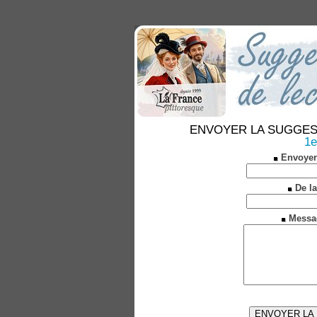
ENVOYER LA SUGGESTION
1e
Envoyer
De la
Messa