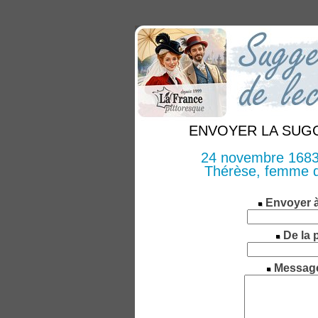
ENVOYER LA SUGGE
24 novembre 1683 
Thérèse, femme d
Envoyer 
De la 
Messag