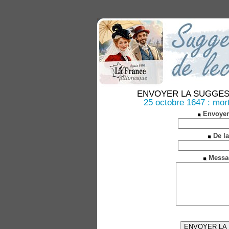
ENVOYER LA SUGGESTION
25 octobre 1647 : mort
Envoyer
De la
Messa