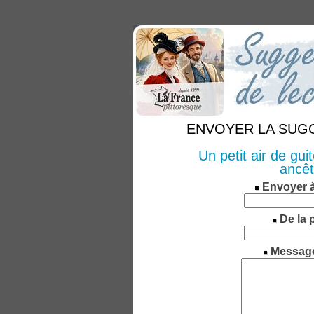
ENVOYER LA SUGGE
Un petit air de guit
ancêt
Envoyer 
De la 
Messag