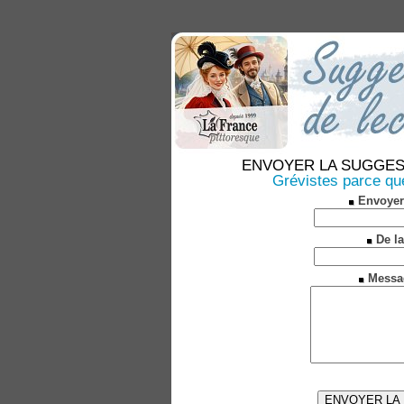
ENVOYER LA SUGGESTION
Grévistes parce que
Envoyer
De la
Messa