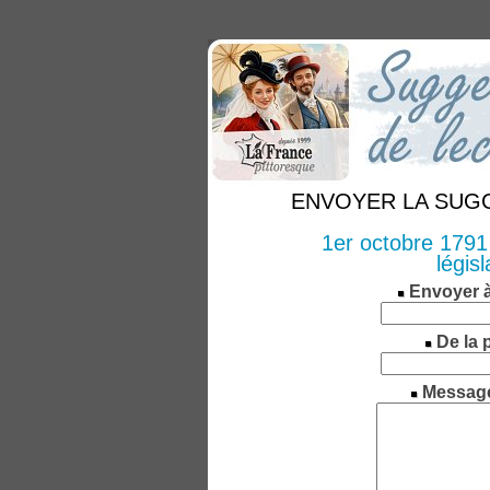
ENVOYER LA SUGGE
1er octobre 1791
légis
Envoyer 
De la 
Messag