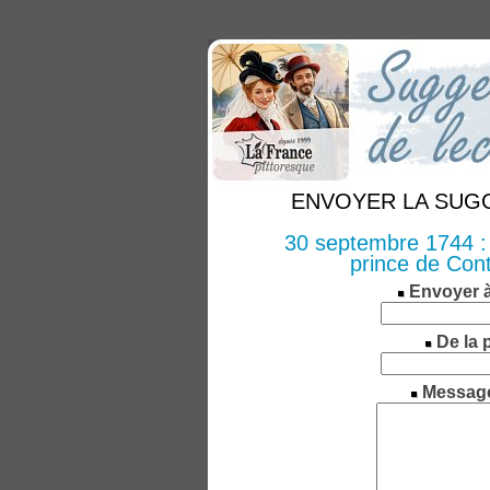
ENVOYER LA SUGGE
30 septembre 1744 : 
prince de Cont
Envoyer 
De la 
Messag