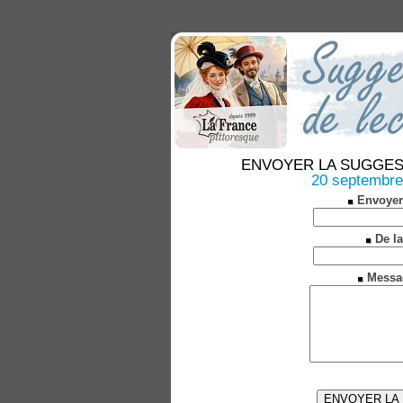
ENVOYER LA SUGGESTION
20 septembre 
Envoyer
De la
Messa