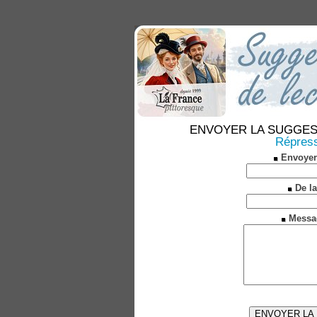
ENVOYER LA SUGGESTION
Répress
Envoyer
De la
Messa